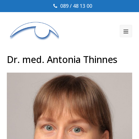
089 / 48 13 00
Ope
Mob
Me
Dr. med. Antonia Thinnes