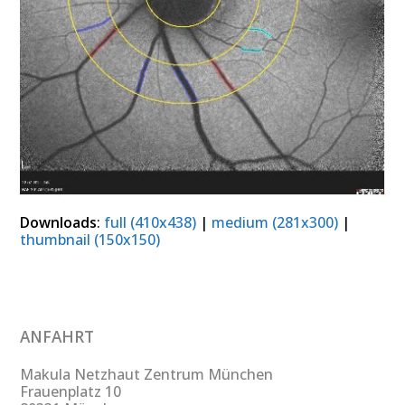
Downloads
:
full (410x438)
|
medium (281x300)
|
thumbnail (150x150)
ANFAHRT
Makula Netzhaut Zentrum München
Frauenplatz 10