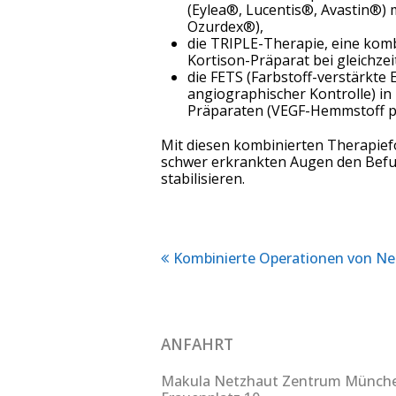
(Eylea®, Lucentis®, Avastin®) 
Ozurdex®),
die TRIPLE-Therapie, eine kom
Kortison-Präparat bei gleichz
die FETS (Farbstoff-verstärkt
angiographischer Kontrolle) in
Präparaten (VEGF-Hemmstoff pl
Mit diesen kombinierten Therapief
schwer erkrankten Augen den Befun
stabilisieren.
previous
Kombinierte Operationen von Ne
post:
ANFAHRT
Makula Netzhaut Zentrum Münch