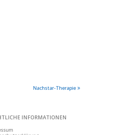
Nachstar-Therapie
next
post:
HTLICHE INFORMATIONEN
essum