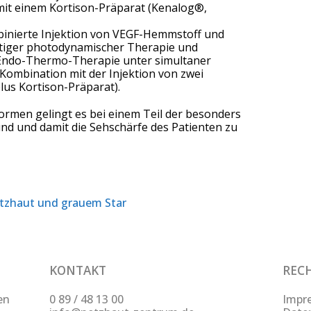
mit einem Kortison-Präparat (Kenalog®,
binierte Injektion von VEGF-Hemmstoff und
eitiger photodynamischer Therapie und
e Endo-Thermo-Therapie unter simultaner
 Kombination mit der Injektion von zwei
us Kortison-Präparat).
ormen gelingt es bei einem Teil der besonders
d und damit die Sehschärfe des Patienten zu
tzhaut und grauem Star
KONTAKT
REC
en
0 89 / 48 13 00
Impr