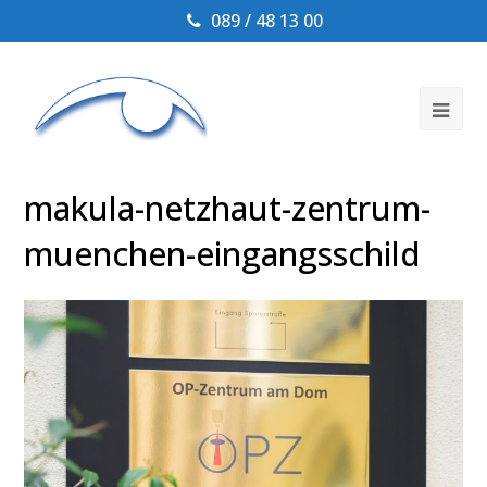
089 / 48 13 00
Ope
Mob
Me
makula-netzhaut-zentrum-
muenchen-eingangsschild