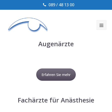
089 / 48 13 00
Ope
Mob
Augenärzte
Me
Erfahren Sie mehr
Fachärzte für Anästhesie